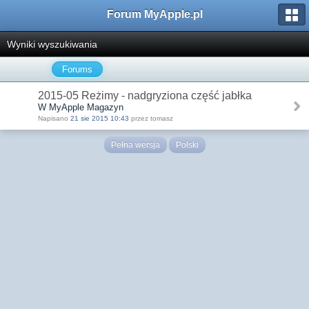
Forum MyApple.pl
Wyniki wyszukiwania
Forums
2015-05 Reżimy - nadgryziona część jabłka
W MyApple Magazyn
Napisano
21 sie 2015 10:43
przez tomasz
Pełna wersja
Polski