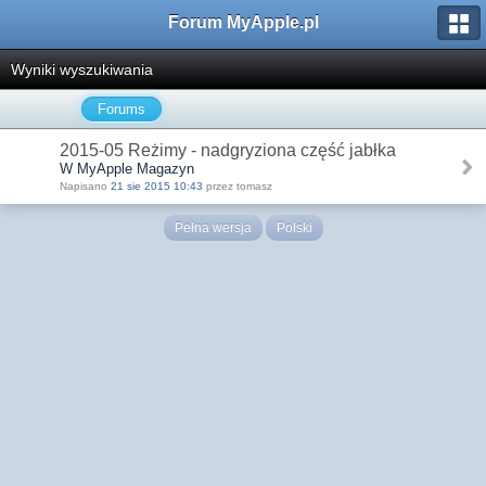
Forum MyApple.pl
Wyniki wyszukiwania
Forums
2015-05 Reżimy - nadgryziona część jabłka
W MyApple Magazyn
Napisano
21 sie 2015 10:43
przez tomasz
Pełna wersja
Polski