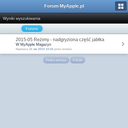
Forum MyApple.pl
Wyniki wyszukiwania
Forums
2015-05 Reżimy - nadgryziona część jabłka
W MyApple Magazyn
Napisano
21 sie 2015 10:43
przez tomasz
Pełna wersja
Polski