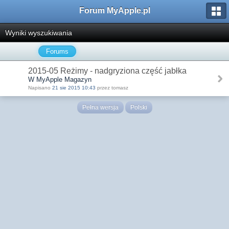
Forum MyApple.pl
Wyniki wyszukiwania
Forums
2015-05 Reżimy - nadgryziona część jabłka
W MyApple Magazyn
Napisano
21 sie 2015 10:43
przez tomasz
Pełna wersja
Polski