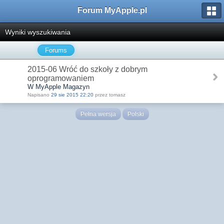
Forum MyApple.pl
Wyniki wyszukiwania
Forums
2015-06 Wróć do szkoły z dobrym
oprogramowaniem
W MyApple Magazyn
Napisano
29 sie 2015 22:20
przez tomasz
Pełna wersja
Polski