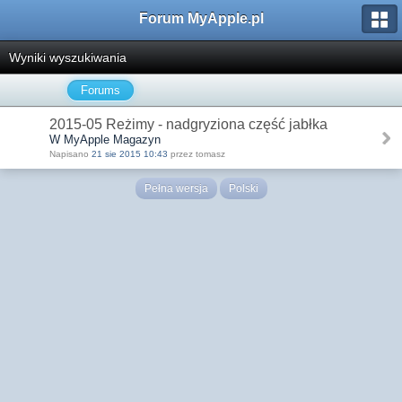
Forum MyApple.pl
Wyniki wyszukiwania
Forums
2015-05 Reżimy - nadgryziona część jabłka
W MyApple Magazyn
Napisano
21 sie 2015 10:43
przez tomasz
Pełna wersja
Polski