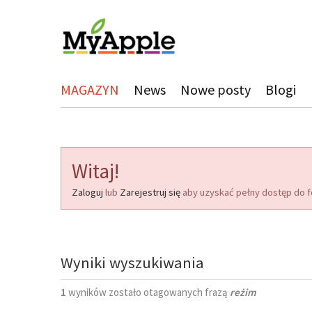
MAGAZYN
News
Nowe posty
Blogi
Witaj!
Zaloguj
lub
Zarejestruj się
aby uzyskać pełny dostęp do f
Wyniki wyszukiwania
1
wyników zostało otagowanych frazą
reżim