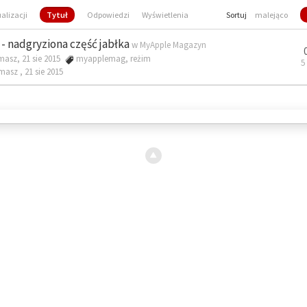
ualizacji
Tytuł
Odpowiedzi
Wyświetlenia
Sortuj
malejąco
- nadgryziona część jabłka
w
MyApple Magazyn
masz, 21 sie 2015
myapplemag
,
reżim
5
omasz ,
21 sie 2015