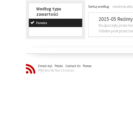
Sortuj według
ostatniej akt
Według typu
zawartości
2015-05 Reżimy 
Forums
Rozpoczęty przez to
Ostatni post przez t
Zmień styl
Polski
Contact Us
Pomoc
IPB3 Skin By Tom Christian.