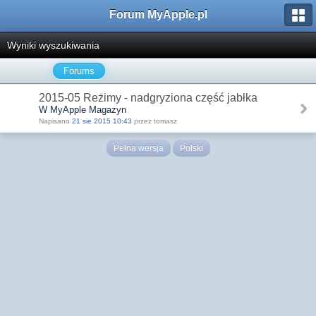
Forum MyApple.pl
Wyniki wyszukiwania
Forums
2015-05 Reżimy - nadgryziona część jabłka
W MyApple Magazyn
Napisano
21 sie 2015 10:43
przez tomasz
Pełna wersja
Polski