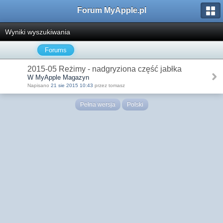
Forum MyApple.pl
Wyniki wyszukiwania
Forums
2015-05 Reżimy - nadgryziona część jabłka
W MyApple Magazyn
Napisano
21 sie 2015 10:43
przez tomasz
Pełna wersja
Polski