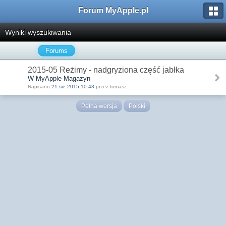
Forum MyApple.pl
Wyniki wyszukiwania
Forums
2015-05 Reżimy - nadgryziona część jabłka
W MyApple Magazyn
Napisano
21 sie 2015 10:43
przez tomasz
Pełna wersja
Polski