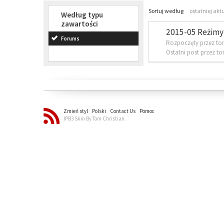
Sortuj według
ostatniej akt
Według typu
zawartości
2015-05 Reżimy 
Forums
Rozpoczęty przez to
Ostatni post przez t
Zmień styl
Polski
Contact Us
Pomoc
IPB3 Skin By Tom Christian.