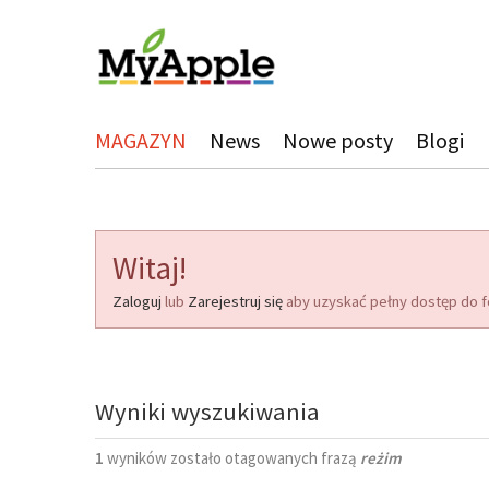
MAGAZYN
News
Nowe posty
Blogi
Witaj!
Zaloguj
lub
Zarejestruj się
aby uzyskać pełny dostęp do f
Wyniki wyszukiwania
1
wyników zostało otagowanych frazą
reżim