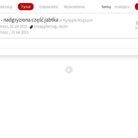
ualizacji
Tytuł
Odpowiedzi
Wyświetlenia
Sortuj
malejąco
- nadgryziona część jabłka
w
MyApple Magazyn
masz, 21 sie 2015
myapplemag
,
reżim
5
omasz ,
21 sie 2015