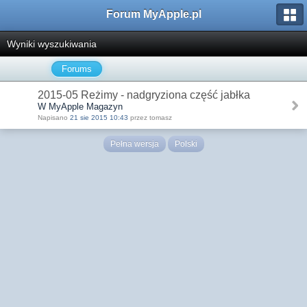
Forum MyApple.pl
Wyniki wyszukiwania
Forums
2015-05 Reżimy - nadgryziona część jabłka
W MyApple Magazyn
Napisano
21 sie 2015 10:43
przez tomasz
Pełna wersja
Polski