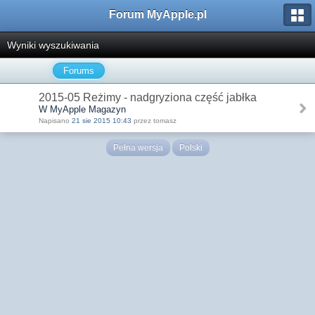
Forum MyApple.pl
Wyniki wyszukiwania
Forums
2015-05 Reżimy - nadgryziona część jabłka
W MyApple Magazyn
Napisano
21 sie 2015 10:43
przez tomasz
Pełna wersja
Polski