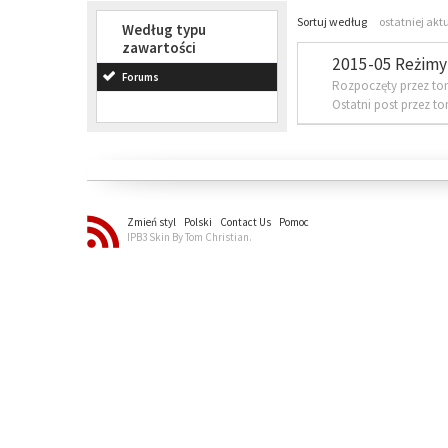
Sortuj według
ostatniej akt
Według typu
zawartości
2015-05 Reżimy 
Forums
Rozpoczęty przez to
Ostatni post przez t
Zmień styl
Polski
Contact Us
Pomoc
IPB3 Skin By Tom Christian.