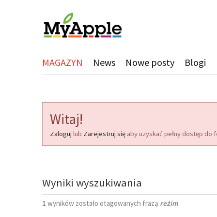
MAGAZYN
News
Nowe posty
Blogi
Witaj!
Zaloguj
lub
Zarejestruj się
aby uzyskać pełny dostęp do f
Wyniki wyszukiwania
1
wyników zostało otagowanych frazą
reżim