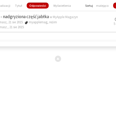
ualizacji
Tytuł
Odpowiedzi
Wyświetlenia
Sortuj
malejąco
- nadgryziona część jabłka
w
MyApple Magazyn
masz, 21 sie 2015
myapplemag
,
reżim
5
omasz ,
21 sie 2015