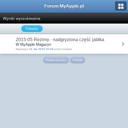
Forum MyApple.pl
Wyniki wyszukiwania
Forums
2015-05 Reżimy - nadgryziona część jabłka
W MyApple Magazyn
Napisano
21 sie 2015 10:43
przez tomasz
Pełna wersja
Polski