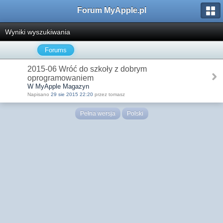
Forum MyApple.pl
Wyniki wyszukiwania
Forums
2015-06 Wróć do szkoły z dobrym
oprogramowaniem
W MyApple Magazyn
Napisano
29 sie 2015 22:20
przez tomasz
Pełna wersja
Polski