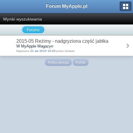
Forum MyApple.pl
Wyniki wyszukiwania
Forums
2015-05 Reżimy - nadgryziona część jabłka
W MyApple Magazyn
Napisano
21 sie 2015 10:43
przez tomasz
Pełna wersja
Polski