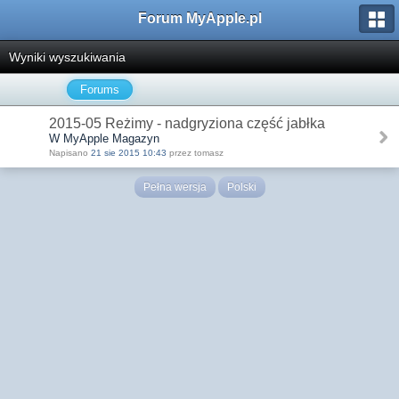
Forum MyApple.pl
Wyniki wyszukiwania
Forums
2015-05 Reżimy - nadgryziona część jabłka
W MyApple Magazyn
Napisano
21 sie 2015 10:43
przez tomasz
Pełna wersja
Polski