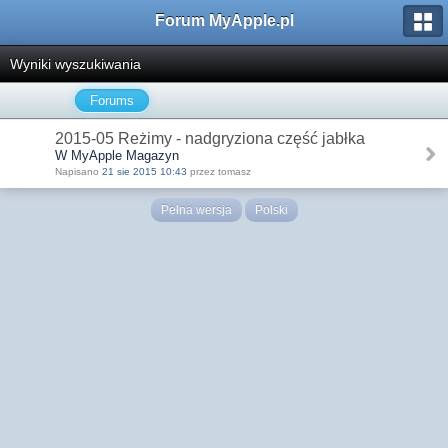
Forum MyApple.pl
Wyniki wyszukiwania
Forums
2015-05 Reżimy - nadgryziona część jabłka
W MyApple Magazyn
Napisano
21 sie 2015 10:43
przez tomasz
Pełna wersja
Polski