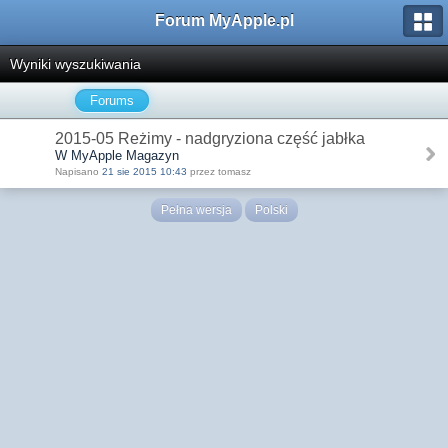
Forum MyApple.pl
Wyniki wyszukiwania
Forums
2015-05 Reżimy - nadgryziona część jabłka
W MyApple Magazyn
Napisano
21 sie 2015 10:43
przez tomasz
Pełna wersja
Polski