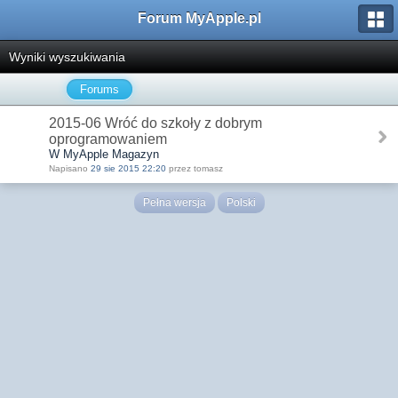
Forum MyApple.pl
Wyniki wyszukiwania
Forums
2015-06 Wróć do szkoły z dobrym
oprogramowaniem
W MyApple Magazyn
Napisano
29 sie 2015 22:20
przez tomasz
Pełna wersja
Polski