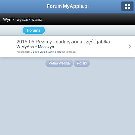
Forum MyApple.pl
Wyniki wyszukiwania
Forums
2015-05 Reżimy - nadgryziona część jabłka
W MyApple Magazyn
Napisano
21 sie 2015 10:43
przez tomasz
Pełna wersja
Polski