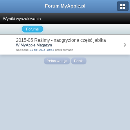
Forum MyApple.pl
Wyniki wyszukiwania
Forums
2015-05 Reżimy - nadgryziona część jabłka
W MyApple Magazyn
Napisano
21 sie 2015 10:43
przez tomasz
Pełna wersja
Polski