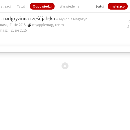
ualizacji
Tytuł
Odpowiedzi
Wyświetlenia
Sortuj
malejąco
- nadgryziona część jabłka
w
MyApple Magazyn
masz, 21 sie 2015
myapplemag
,
reżim
5
omasz ,
21 sie 2015