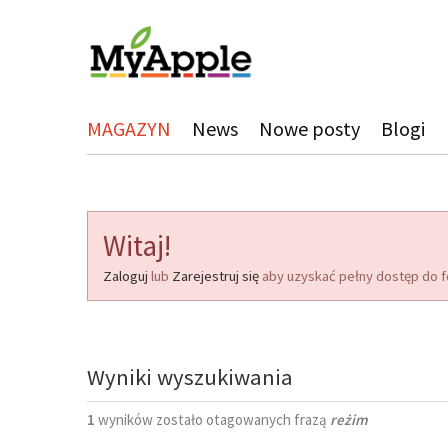
MAGAZYN
News
Nowe posty
Blogi
Witaj!
Zaloguj
lub
Zarejestruj się
aby uzyskać pełny dostęp do f
Wyniki wyszukiwania
1
wyników zostało otagowanych frazą
reżim