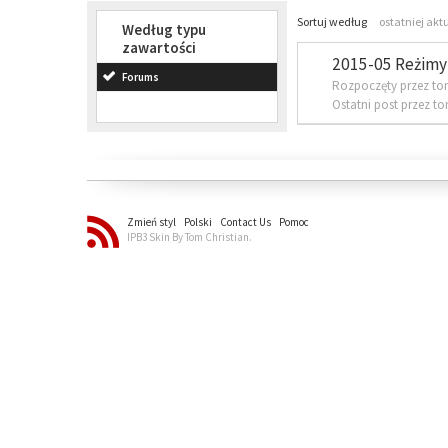
Sortuj według
ostatniej akt
Według typu
zawartości
2015-05 Reżimy 
Forums
Rozpoczęty przez to
Ostatni post przez t
Zmień styl
Polski
Contact Us
Pomoc
IPB3 Skin By Tom Christian.