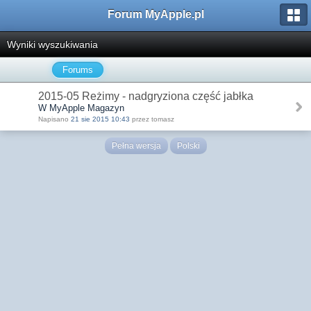
Forum MyApple.pl
Wyniki wyszukiwania
Forums
2015-05 Reżimy - nadgryziona część jabłka
W MyApple Magazyn
Napisano
21 sie 2015 10:43
przez tomasz
Pełna wersja
Polski