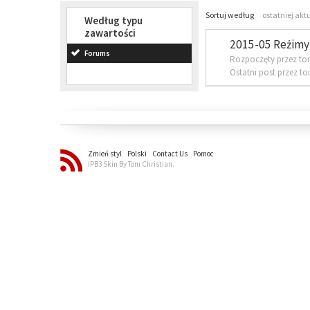
Sortuj według
ostatniej akt
Według typu
zawartości
2015-05 Reżimy 
Forums
Rozpoczęty przez to
Ostatni post przez t
Zmień styl
Polski
Contact Us
Pomoc
IPB3 Skin By Tom Christian.