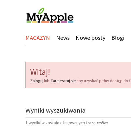
MAGAZYN
News
Nowe posty
Blogi
Witaj!
Zaloguj
lub
Zarejestruj się
aby uzyskać pełny dostęp do f
Wyniki wyszukiwania
1
wyników zostało otagowanych frazą
reżim