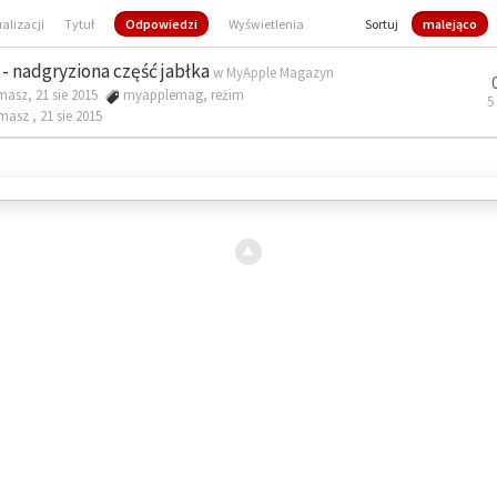
ualizacji
Tytuł
Odpowiedzi
Wyświetlenia
Sortuj
malejąco
- nadgryziona część jabłka
w
MyApple Magazyn
masz, 21 sie 2015
myapplemag
,
reżim
5
omasz ,
21 sie 2015