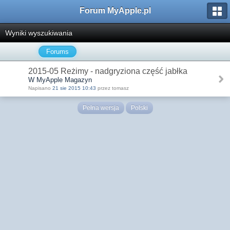
Forum MyApple.pl
Wyniki wyszukiwania
Forums
2015-05 Reżimy - nadgryziona część jabłka
W MyApple Magazyn
Napisano
21 sie 2015 10:43
przez tomasz
Pełna wersja
Polski