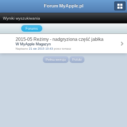
Forum MyApple.pl
Wyniki wyszukiwania
Forums
2015-05 Reżimy - nadgryziona część jabłka
W MyApple Magazyn
Napisano
21 sie 2015 10:43
przez tomasz
Pełna wersja
Polski