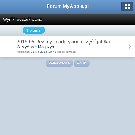
Forum MyApple.pl
Wyniki wyszukiwania
Forums
2015-05 Reżimy - nadgryziona część jabłka
W MyApple Magazyn
Napisano
21 sie 2015 10:43
przez tomasz
Pełna wersja
Polski