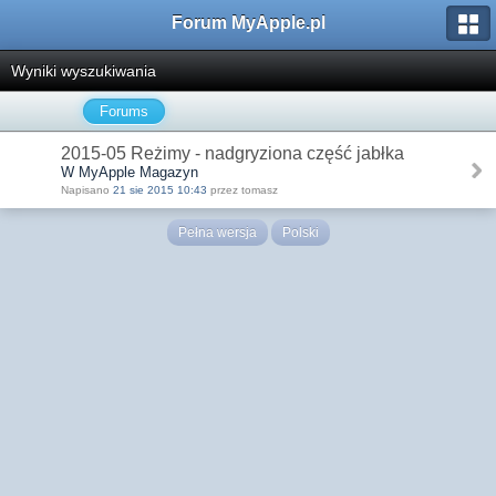
Forum MyApple.pl
Wyniki wyszukiwania
Forums
2015-05 Reżimy - nadgryziona część jabłka
W MyApple Magazyn
Napisano
21 sie 2015 10:43
przez tomasz
Pełna wersja
Polski