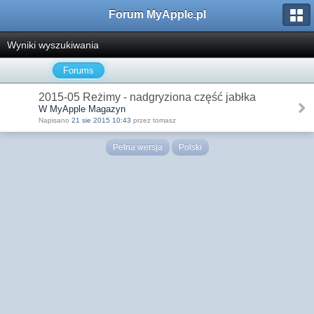
Forum MyApple.pl
Wyniki wyszukiwania
Forums
2015-05 Reżimy - nadgryziona część jabłka
W MyApple Magazyn
Napisano
21 sie 2015 10:43
przez tomasz
Pełna wersja
Polski