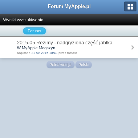
Forum MyApple.pl
Wyniki wyszukiwania
Forums
2015-05 Reżimy - nadgryziona część jabłka
W MyApple Magazyn
Napisano
21 sie 2015 10:43
przez tomasz
Pełna wersja
Polski