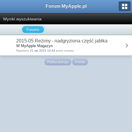
Forum MyApple.pl
Wyniki wyszukiwania
Forums
2015-05 Reżimy - nadgryziona część jabłka
W MyApple Magazyn
Napisano
21 sie 2015 10:43
przez tomasz
Pełna wersja
Polski