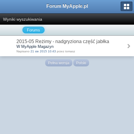
Forum MyApple.pl
Wyniki wyszukiwania
Forums
2015-05 Reżimy - nadgryziona część jabłka
W MyApple Magazyn
Napisano
21 sie 2015 10:43
przez tomasz
Pełna wersja
Polski