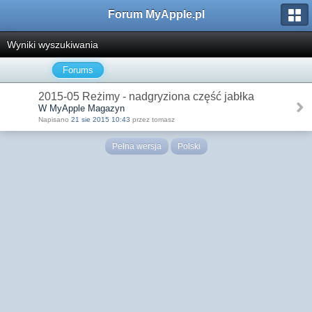
Forum MyApple.pl
Wyniki wyszukiwania
Forums
2015-05 Reżimy - nadgryziona część jabłka
W MyApple Magazyn
Napisano
21 sie 2015 10:43
przez tomasz
Pełna wersja
Polski