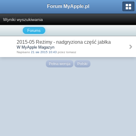
Forum MyApple.pl
Wyniki wyszukiwania
Forums
2015-05 Reżimy - nadgryziona część jabłka
W MyApple Magazyn
Napisano
21 sie 2015 10:43
przez tomasz
Pełna wersja
Polski