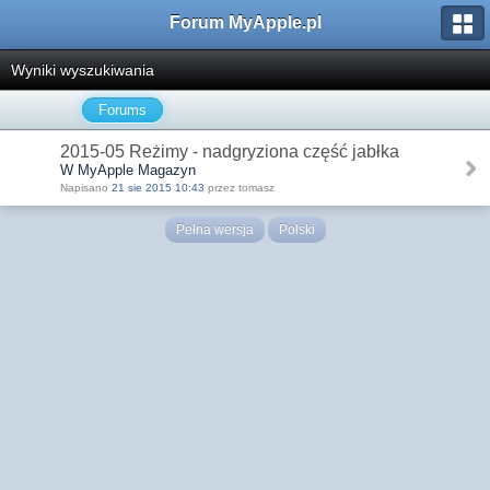
Forum MyApple.pl
Wyniki wyszukiwania
Forums
2015-05 Reżimy - nadgryziona część jabłka
W MyApple Magazyn
Napisano
21 sie 2015 10:43
przez tomasz
Pełna wersja
Polski