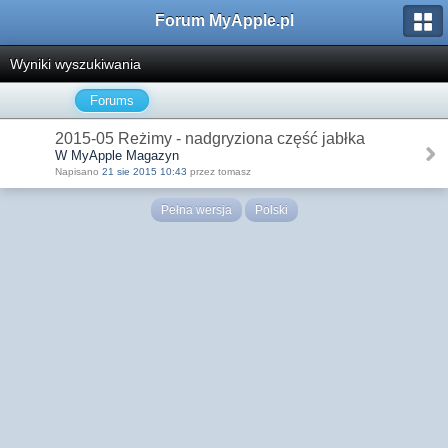
Forum MyApple.pl
Wyniki wyszukiwania
Forums
2015-05 Reżimy - nadgryziona część jabłka
W MyApple Magazyn
Napisano
21 sie 2015 10:43
przez tomasz
Pełna wersja
Polski