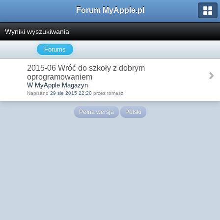
Forum MyApple.pl
Wyniki wyszukiwania
Forums
2015-06 Wróć do szkoły z dobrym
oprogramowaniem
W MyApple Magazyn
Napisano
29 sie 2015 22:20
przez tomasz
Pełna wersja
Polski