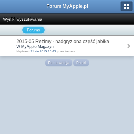
Forum MyApple.pl
Wyniki wyszukiwania
Forums
2015-05 Reżimy - nadgryziona część jabłka
W MyApple Magazyn
Napisano
21 sie 2015 10:43
przez tomasz
Pełna wersja
Polski