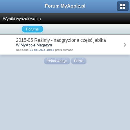
Forum MyApple.pl
Wyniki wyszukiwania
Forums
2015-05 Reżimy - nadgryziona część jabłka
W MyApple Magazyn
Napisano
21 sie 2015 10:43
przez tomasz
Pełna wersja
Polski