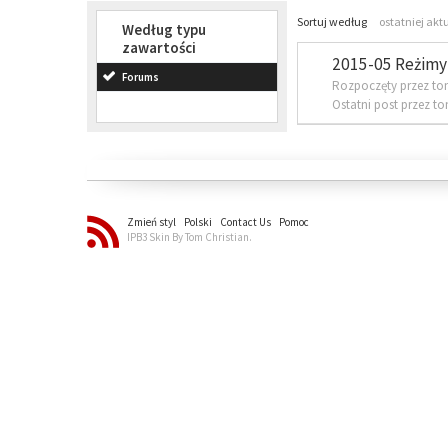
Sortuj według
ostatniej akt
Według typu
zawartości
2015-05 Reżimy 
Forums
Rozpoczęty przez to
Ostatni post przez t
Zmień styl
Polski
Contact Us
Pomoc
IPB3 Skin By Tom Christian.