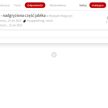
ualizacji
Tytuł
Odpowiedzi
Wyświetlenia
Sortuj
malejąco
- nadgryziona część jabłka
w
MyApple Magazyn
masz, 21 sie 2015
myapplemag
,
reżim
5
omasz ,
21 sie 2015