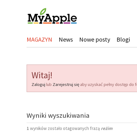
MAGAZYN
News
Nowe posty
Blogi
Witaj!
Zaloguj
lub
Zarejestruj się
aby uzyskać pełny dostęp do f
Wyniki wyszukiwania
1
wyników zostało otagowanych frazą
reżim