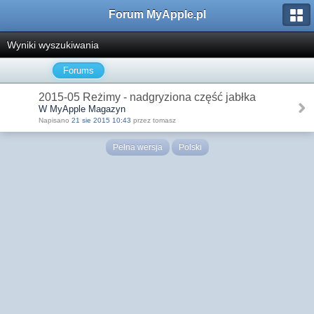
Forum MyApple.pl
Wyniki wyszukiwania
Forums
2015-05 Reżimy - nadgryziona część jabłka
W MyApple Magazyn
Napisano
21 sie 2015 10:43
przez tomasz
Pełna wersja
Polski