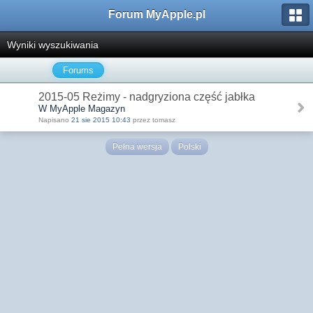
Forum MyApple.pl
Wyniki wyszukiwania
Forums
2015-05 Reżimy - nadgryziona część jabłka
W MyApple Magazyn
Napisano
21 sie 2015 10:43
przez tomasz
Pełna wersja
Polski