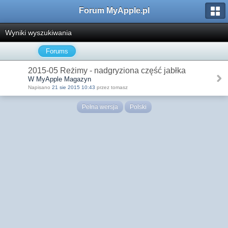
Forum MyApple.pl
Wyniki wyszukiwania
Forums
2015-05 Reżimy - nadgryziona część jabłka
W MyApple Magazyn
Napisano
21 sie 2015 10:43
przez tomasz
Pełna wersja
Polski