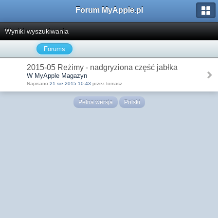
Forum MyApple.pl
Wyniki wyszukiwania
Forums
2015-05 Reżimy - nadgryziona część jabłka
W MyApple Magazyn
Napisano
21 sie 2015 10:43
przez tomasz
Pełna wersja
Polski