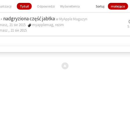
ualizacji
Tytuł
Odpowiedzi
Wyświetlenia
Sortuj
malejąco
- nadgryziona część jabłka
w
MyApple Magazyn
masz, 21 sie 2015
myapplemag
,
reżim
5
omasz ,
21 sie 2015