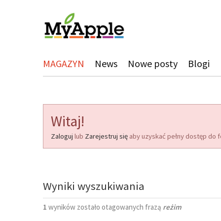
MAGAZYN
News
Nowe posty
Blogi
Witaj!
Zaloguj
lub
Zarejestruj się
aby uzyskać pełny dostęp do f
Wyniki wyszukiwania
1
wyników zostało otagowanych frazą
reżim