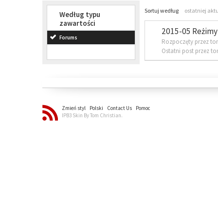
Sortuj według
ostatniej akt
Według typu
zawartości
2015-05 Reżimy 
Forums
Rozpoczęty przez to
Ostatni post przez t
Zmień styl
Polski
Contact Us
Pomoc
IPB3 Skin By Tom Christian.