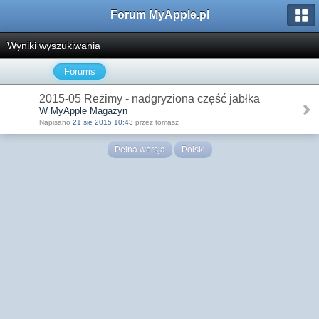
Forum MyApple.pl
Wyniki wyszukiwania
Forums
2015-05 Reżimy - nadgryziona część jabłka
W MyApple Magazyn
Napisano
21 sie 2015 10:43
przez tomasz
Pełna wersja
Polski