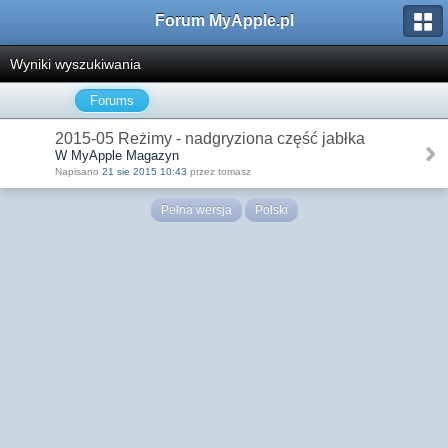
Forum MyApple.pl
Wyniki wyszukiwania
Forums
2015-05 Reżimy - nadgryziona część jabłka
W MyApple Magazyn
Napisano
21 sie 2015 10:43
przez tomasz
Pełna wersja
Polski