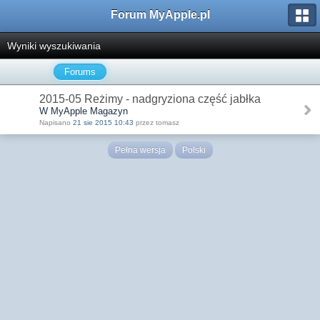
Forum MyApple.pl
Wyniki wyszukiwania
Forums
2015-05 Reżimy - nadgryziona część jabłka
W MyApple Magazyn
Napisano
21 sie 2015 10:43
przez tomasz
Pełna wersja
Polski